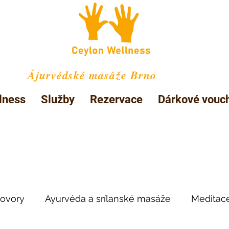
Ájurvédské masáže Brno
lness
Služby
Rezervace
Dárkové vouc
ovory
Ayurvéda a srílanské masáže
Meditac