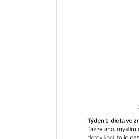
Týden 1. dieta ve 
Takže ano, myslím n
detoxikací
, to je e