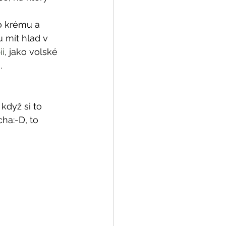
o krému a 
u mít hlad v 
i
, jako volské 
.
když si to 
ha:-D, to 