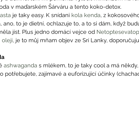
 voda v maďarském Šárváru a tento koko-detox. 
asta
 je taky easy. K snídani 
kola kenda
, z kokosovéh
a, ano, to je dietní, ochlazuje to, a to si dám, když bud
la jíst. Plus jedno domácí vejce od 
Netoptesevatopi
oleji
, je to můj mňam objev ze Srí Lanky, doporučuju
da
ě 
ashwaganda
 s mlékem, to je taky cool a má někdy, 
o potřebujete, zajímavé a euforizující účinky (chachac