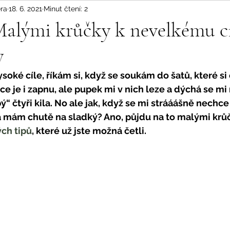
ra
18. 6. 2021
Minut čtení: 2
lými krůčky k nevelkému cíl
y
soké cíle, říkám si, když se soukám do šatů, které si 
ce je i zapnu, ale pupek mi v nich leze a dýchá se mi 
“ čtyři kila. No ale jak, když se mi strááášně nechce 
 a mám chutě na sladký? Ano, půjdu na to malými krůč
ch tipů
, které už jste možná četli. 