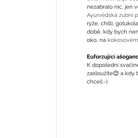
nezabralo nic, jen
Ayurvédská zubní p
rýže, chilli, gotukol
době, kdy bych nemě
oko, na 
kokosovém 
Euforzující ašogan
K dopolední svačin
zasloužíte😊 a kdy t
chceš:-). 