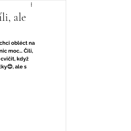
i, ale
chci obléct na 
nic moc… Čili, 
cvičit, když 
ky😊, ale s 