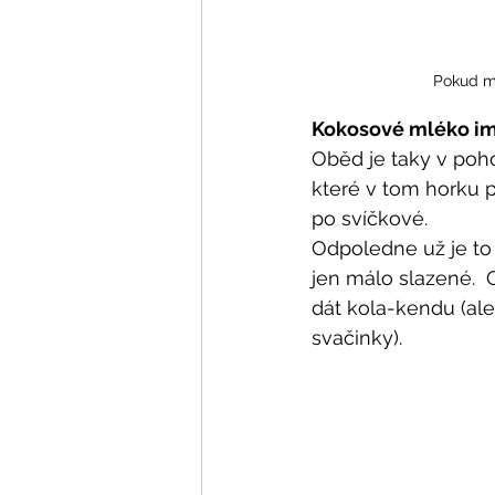
Pokud má
Kokosové mléko i
Oběd je taky v poho
které v tom horku pr
po svíčkové.
Odpoledne už je to 
jen málo slazené.  
dát kola-kendu (ale 
svačinky).