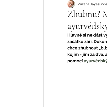
Zuzana Jayasunde
Zhubnu? Ma
ayurvédsk
Hlavně si neklást vy
začátku září. Dokon
chce zhubnout „blbý
kojím = jím za dva,
pomocí 
ayurvédský