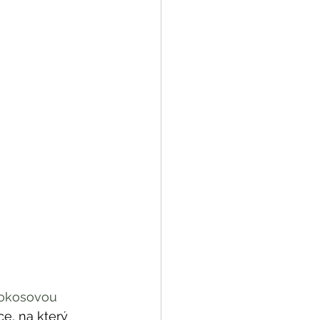
okosovou 
e, na který 