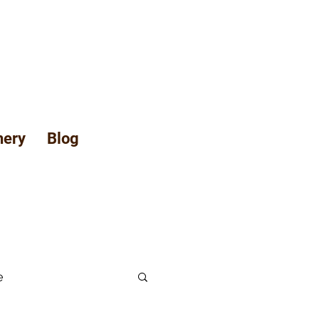
hery
Blog
e