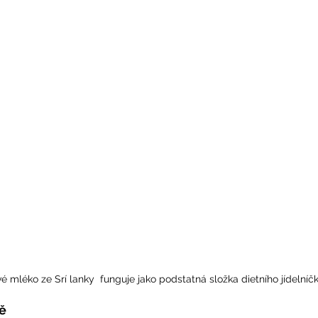
 mléko ze Srí lanky  funguje jako podstatná složka dietního jídelníčk
ě