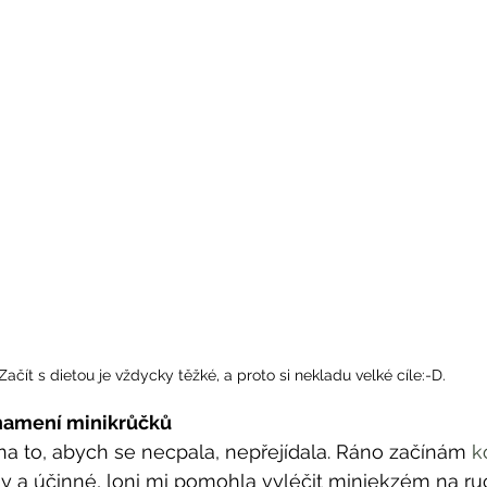
Začít s dietou je vždycky těžké, a proto si nekladu velké cíle:-D.
znamení minikrůčků
a to, abych se necpala, nepřejídala. Ráno začínám 
k
asy a účinné, loni mi pomohla vyléčit miniekzém na ruc