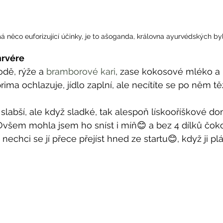
 něco euforizující účinky, je to ašoganda, královna ayurvédských byl
mrvére
dě, rýže a 
bramborové kari
, zase kokosové mléko a p
ima ochlazuje, jídlo zaplní, ale necítíte se po něm tě
slabší, ale když sladké, tak alespoň lískooříškové dom
Ovšem mohla jsem ho sníst i míň😊 a bez 4 dílků čoko
nechci se jí přece přejíst hned ze startu😊, když ji plá