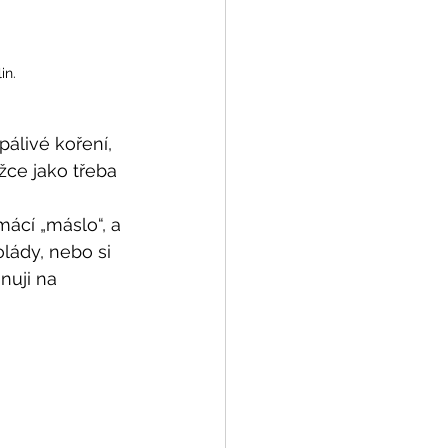
in.
álivé koření, 
žce jako třeba 
ácí „máslo“, a 
lády, nebo si 
nuji na 