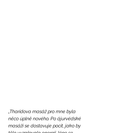
„Tharidova masáž pro mne byla 
něco úplně nového. Po ájurvédské 
masáži se dostavuje pocit, jako by 
tělo vyzařovalo energii, lépe se 