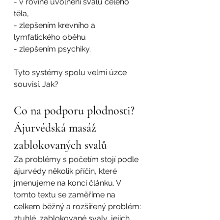
- v rovině uvolnění svalů celého 
těla,
- zlepšením krevního a 
lymfatického oběhu 
- zlepšením psychiky.
Tyto systémy spolu velmi úzce 
souvisí. Jak?
Co na podporu plodnosti? 
Ájurvédská masáž 
zablokovaných svalů
Za problémy s početím stojí podle 
ájurvédy několik příčin, které 
jmenujeme na konci článku. V 
tomto textu se zaměříme na 
celkem běžný a rozšířený problém: 
ztuhlé, zablokované svaly, jejich 