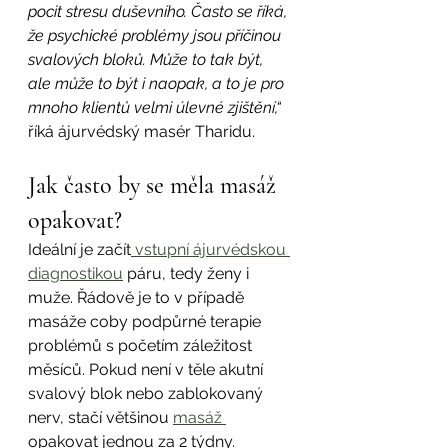
pocit stresu duševního. Často se říká, 
že psychické problémy jsou příčinou 
svalových bloků. Může to tak být, 
ale může to být i naopak, a to je pro 
mnoho klientů velmi úlevné zjištění,“
říká ájurvédský masér Tharidu.
Jak často by se měla masáž 
opakovat?
Ideální je začít
 vstupní ájurvédskou 
diagnostikou
 páru, tedy ženy i 
muže. Řádově je to v případě 
masáže coby podpůrné terapie 
problémů s početím záležitost 
měsíců. Pokud není v těle akutní 
svalový blok nebo zablokovaný 
nerv, stačí většinou 
masáž 
opakovat jednou za 2 týdny.