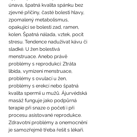
únava, špatná kvalita spánku bez 
zjevné příčiny, časté bolesti hlavy, 
zpomalený metabolismus, 
opakující se bolesti zad, ramen, 
kolen. Špatná nálada, vztek, pocit 
stresu. Tendence nadužívat kávu či 
sladké. U žen bolestivá 
menstruace. Anebo právě 
problémy s reprodukcí: Ztráta 
libida, vymizení menstruace, 
problémy s ovulací u žen, 
problémy s erekcí nebo špatná 
kvalita spermií u mužů. Ájurvédská 
masáž funguje jako podpůrná 
terapie při snaze o početí i při 
procesu asistované reprodukce. 
Zdravotní problémy a onemocnění 
je samozřejmě třeba řešit s lékaři.