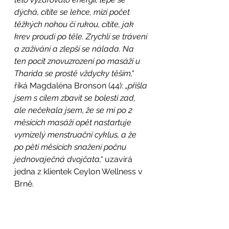
dýchá, cítíte se lehce, mizí počet 
těžkých nohou či rukou, cítíte, jak 
krev proudí po těle. Zrychlí se trávení 
a zažívání a zlepší se nálada. Na 
ten pocit znovuzrození po masáži u 
Tharida se prostě vždycky těším,“ 
říká Magdaléna Bronson (44): 
„přišla 
jsem s cílem zbavit se bolesti zad, 
ale nečekala jsem, že se mi po 2 
měsících masáží opět nastartuje 
vymizelý menstruační cyklus, a že 
po pěti měsících snažení počnu 
jednovaječná dvojčata,“ 
uzavírá 
jedna z klientek Ceylon Wellness v 
Brně.