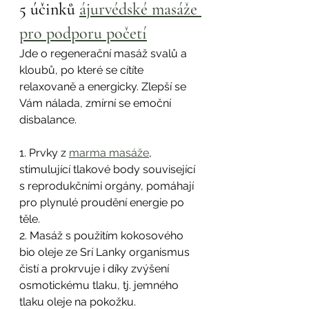
5 účinků 
ájurvédské masáže 
pro podporu početí
Jde o regenerační masáž svalů a 
kloubů, po které se cítíte 
relaxovaně a energicky. Zlepší se 
Vám nálada, zmírní se emoční 
disbalance.
1. Prvky z 
marma masáže
, 
stimulující tlakové body související 
s reprodukčními orgány, pomáhají 
pro plynulé proudění energie po 
těle.
2. Masáž s použitím kokosového 
bio oleje ze Srí Lanky organismus 
čistí a prokrvuje i díky zvýšení 
osmotickému tlaku, tj. jemného 
tlaku oleje na pokožku.