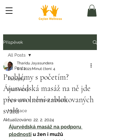
Příspěvek
All Posts
Tharidu Jayasundera
All Posts
8. 1. 2021
Minut čtení: 4
Problémy s početím?
Recepty
Ájurvédská masáž na ně jde
Rozhovory
přes uvolnění zablokovaných
Ayurvéda a srílanské masáže
svalů
Meditace
Aktualizováno:
22. 2. 2024
Ájurvédská masáž na podporu 
plodnosti
 u žen i mužů 