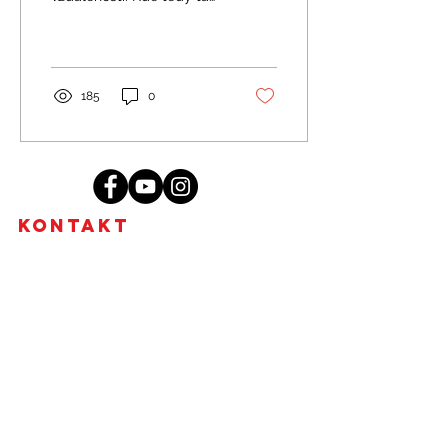
„extrémnost“ začíná?
Začíná to na 50ti
kilometrech, často se
proto...
185
0
Kontakt
MgA. Tharindu Jayasundera, MBA
Brno - Židenice, Skorkovského 2718/72,
636 00
+420 773 578 536
tharidu@ceylonwellness.cz
IČO:
08376107
DIČ: CZ684624836