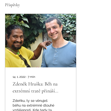
Příspěvky
14. 1. 2022
∙
7
min
Zdeněk Hruška: Běh na
extrémní tratě přináší
momenty, pro něž stojí za to
Zdeňku, ty se věnuješ
trpět. Masáž mě pak spraví
běhu na extrémně dlouhé
vzdálenosti. Kde tedy ta