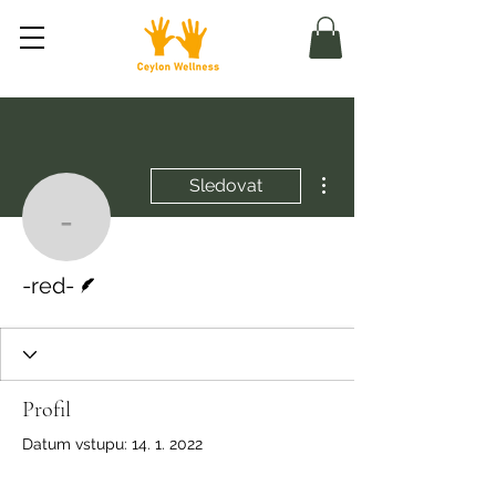
Další akce
Sledovat
-red-
Spisovatel
-red-
Profil
Datum vstupu: 14. 1. 2022