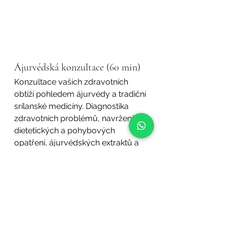
Ájurvédská konzultace (60 min)
Konzultace vašich zdravotních 
obtíží pohledem ájurvédy a tradiční 
srílanské medicíny. Diagnostika 
zdravotních problémů, navržení 
dietetických a pohybových 
opatření, ájurvédských extraktů a 
plán masáže.
Pro informace o podrobnostech a 
objednánní prosím volejte 
recepci 
kliniky
,  tel. 
731 077 486
. 
ájurvédské masáže