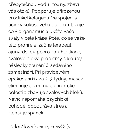
přebytečnou vodu i toxiny, zbaví 
vás otoků. Podporuje přirozenou 
produkci kolagenu. Ve spojení s 
účinky kokosového oleje omlazuje 
celý organismus a ukáže vaše 
svaly v celé kráse. Poté, co se vaše 
tělo prohřeje, začne terapeut 
ájurvédskou péči o zatuhlé tkáně, 
svalové bloky, problémy s klouby, 
následky zranění či sedavého 
zaměstnání. Při pravidelném 
opakování (1x za 2−3 týdny) masáž 
eliminuje či zmírňuje chronické 
bolesti a zbavuje svalových bloků. 
Navíc napomáhá psychické 
pohodě, odbourává stres a 
zlepšuje spánek.
Celotělová beauty masáž (2 