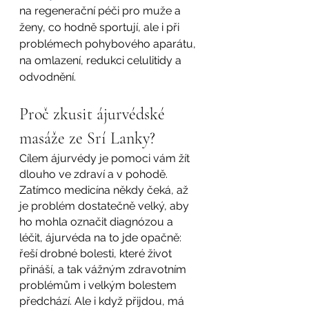
na regenerační péči pro muže a 
ženy, co hodně sportují, ale i při 
problémech pohybového aparátu, 
na omlazení, redukci celulitidy a 
odvodnění.
Proč zkusit ájurvédské 
masáže ze Srí Lanky?
Cílem ájurvédy je pomoci vám žít 
dlouho ve zdraví a v pohodě. 
Zatímco medicína někdy čeká, až 
je problém dostatečně velký, aby 
ho mohla označit diagnózou a 
léčit, ájurvéda na to jde opačně: 
řeší drobné bolesti, které život 
přináší, a tak vážným zdravotním 
problémům i velkým bolestem 
předchází. Ale i když přijdou, má 