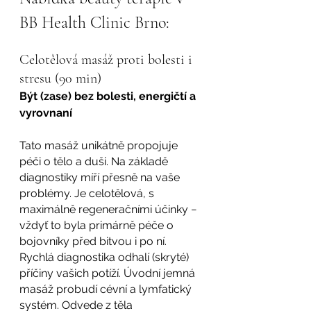
BB Health Clinic Brno:
Celotělová masáž proti bolesti i 
stresu (90 min)
Být (zase) bez bolesti, energičtí a 
vyrovnaní
Tato masáž unikátně propojuje 
péči o tělo a duši. Na základě 
diagnostiky míří přesně na vaše 
problémy. Je celotělová, s 
maximálně regeneračními účinky − 
vždyť to byla primárně péče o 
bojovníky před bitvou i po ní. 
Rychlá diagnostika odhalí (skryté) 
příčiny vašich potíží. Úvodní jemná 
masáž probudí cévní a lymfatický 
systém. Odvede z těla 