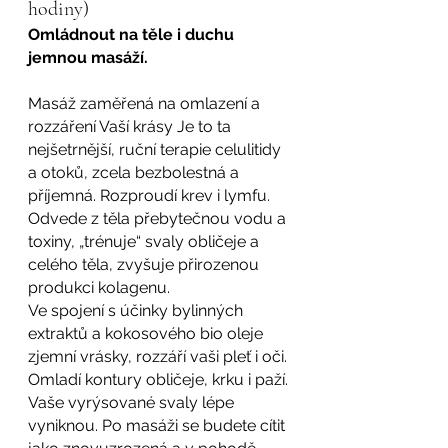
hodiny)
Omládnout na těle i duchu 
jemnou masáží.
Masáž zaměřená na omlazení a 
rozzáření Vaší krásy Je to ta 
nejšetrnější, ruční terapie celulitidy 
a otoků, zcela bezbolestná a 
příjemná. Rozproudí krev i lymfu. 
Odvede z těla přebytečnou vodu a 
toxiny, „trénuje“ svaly obličeje a 
celého těla, zvyšuje přirozenou 
produkci kolagenu.
Ve spojení s účinky bylinných 
extraktů a kokosového bio oleje 
zjemní vrásky, rozzáří vaši pleť i oči. 
Omladí kontury obličeje, krku i paží. 
Vaše vyrýsované svaly lépe 
vyniknou. Po masáži se budete cítit 