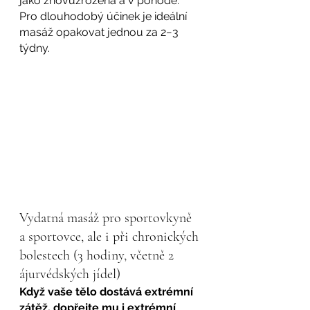
jako znovuzrozená a v pohodě.
Pro dlouhodobý účinek je ideální 
masáž opakovat jednou za 2−3 
týdny.
Vydatná masáž pro sportovkyně 
a sportovce, ale i při chronických 
bolestech (3 hodiny, včetně 2 
ájurvédských jídel)
Když vaše tělo dostává extrémní 
zátěž, dopřejte mu i extrémní 