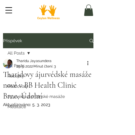
Příspěvek
All Posts
Tharidu Jayasundera
All Posts
29. 5. 2022
Minut čtení: 3
Tharidovy ájurvédské masáže
Recepty
nově v BB Health Clinic
Rozhovory
Brno, Údolní
Ayurvéda a srílanské masáže
Aktualizováno:
5. 3. 2023
Meditace