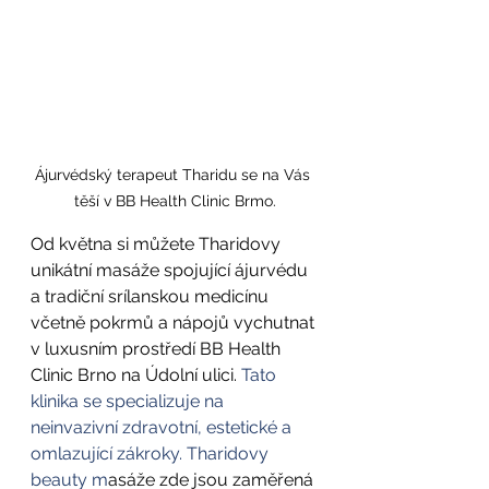
Ájurvédský terapeut Tharidu se na Vás 
těší v BB Health Clinic Brmo.
Od května si můžete Tharidovy 
unikátní masáže spojující ájurvédu 
a tradiční srílanskou medicínu 
včetně pokrmů a nápojů vychutnat 
v luxusním prostředí BB Health 
Clinic Brno na Údolní ulici. 
Tato 
klinika se specializuje na 
neinvazivní zdravotní, estetické a 
omlazující zákroky. Tharidovy 
beauty m
asáže zde jsou zaměřená 