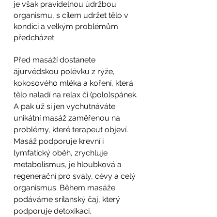
je však pravidelnou údržbou 
organismu, s cílem udržet tělo v 
kondici a velkým problémům 
předcházet.
Před masáží dostanete 
ájurvédskou polévku z rýže, 
kokosového mléka a koření, která 
tělo naladí na relax či (polo)spánek. 
A pak už si jen vychutnáváte 
unikátní masáž zaměřenou na 
problémy, které terapeut objeví. 
Masáž podporuje krevní i 
lymfatický oběh, zrychluje 
metabolismus, je hloubková a 
regenerační pro svaly, cévy a celý 
organismus. Během masáže 
podáváme srílanský čaj, který 
podporuje detoxikaci.