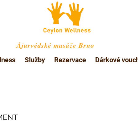
Ájurvédské masáže Brno
lness
Služby
Rezervace
Dárkové vouc
í masáž 1+1 jako dárek
MENT