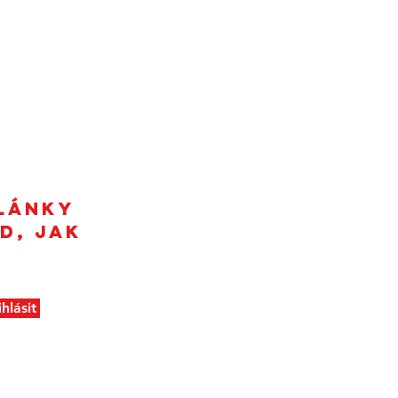
 - nabídka
lánky
d, jak
ihlásit