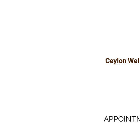
Ceylon Wel
Vánočn
APPOINT