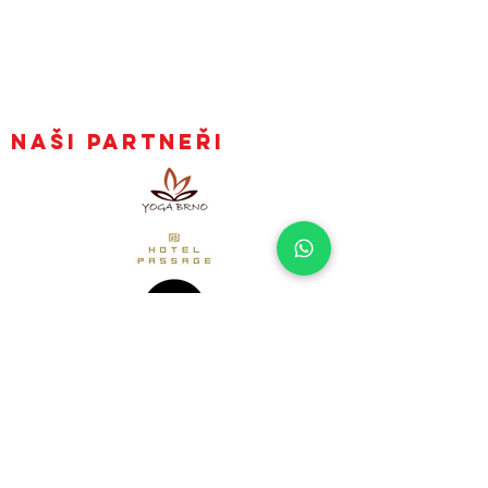
obchodním rejstříku.
Ájurvédské masáže Brno - nabídka
Masáže Brno - co čekat a jak to probíhá?
Obchodní podmínky
Zpracování osobních údajů
Naši partneři
Mějte naše články v
e-mailu hned, jak
vyjdou
Přihlásit