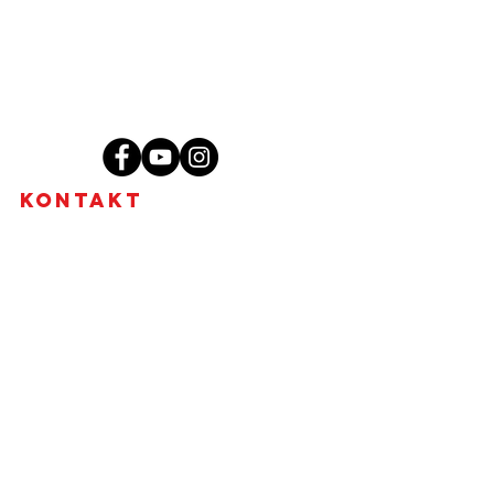
Kontakt
MgA. Tharindu Jayasundera, MBA
Brno - Židenice, Skorkovského 2718/72,
636 00
+420 773 578 536
tharidu@ceylonwellness.cz
IČO:
08376107
DIČ: CZ684624836
Fyzická osoba podnikající dle
živnostenského zákona nezapsaná v