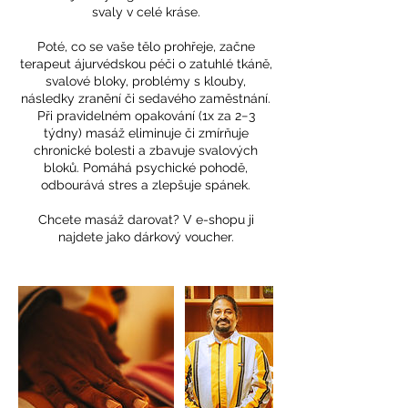
svaly v celé kráse.
Poté, co se vaše tělo prohřeje, začne
terapeut ájurvédskou péči o zatuhlé tkáně,
svalové bloky, problémy s klouby,
následky zranění či sedavého zaměstnání.
Při pravidelném opakování (1x za 2−3
týdny) masáž eliminuje či zmírňuje
chronické bolesti a zbavuje svalových
bloků. Pomáhá psychické pohodě,
odbourává stres a zlepšuje spánek.
Chcete masáž darovat? V e-shopu ji
najdete jako dárkový voucher.