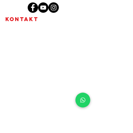
Kontakt
MgA. Tharindu Jayasundera, MBA
Brno - Židenice, Skorkovského 2718/72,
636 00
+420 773 578 536
tharidu@ceylonwellness.cz
IČO:
08376107
DIČ: CZ684624836
Fyzická osoba podnikající dle
živnostenského zákona nezapsaná v
obchodním rejstříku.
Ájurvédské masáže Brno - nabídka
Masáže Brno - co čekat a jak to probíhá?
Obchodní podmínky
Zpracování osobních údajů