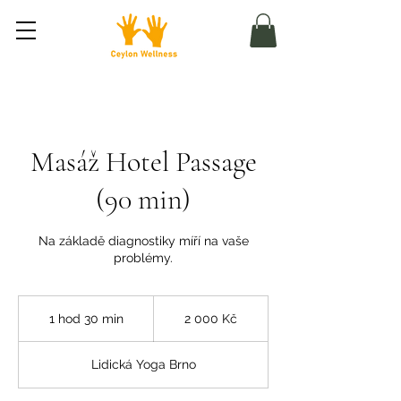
Masáž Hotel Passage
(90 min)
Na základě diagnostiky míří na vaše
problémy.
2 000
českých
1 hod 30 min
1
2 000 Kč
korun
h
o
Lidická Yoga Brno
3
0