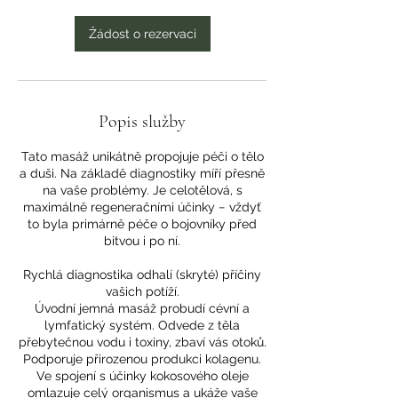
m
i
Žádost o rezervaci
n
Popis služby
Tato masáž unikátně propojuje péči o tělo
a duši. Na základě diagnostiky míří přesně
na vaše problémy. Je celotělová, s
maximálně regeneračními účinky − vždyť
to byla primárně péče o bojovníky před
bitvou i po ní.
Rychlá diagnostika odhalí (skryté) příčiny
vašich potíží.
Úvodní jemná masáž probudí cévní a
lymfatický systém. Odvede z těla
přebytečnou vodu i toxiny, zbaví vás otoků.
Podporuje přirozenou produkci kolagenu.
Ve spojení s účinky kokosového oleje
omlazuje celý organismus a ukáže vaše