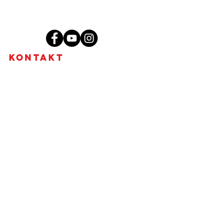
Kontakt
MgA. Tharindu Jayasundera, MBA
Brno - Židenice, Skorkovského 2718/72,
636 00
+420 773 578 536
tharidu@ceylonwellness.cz
IČO:
08376107
DIČ: CZ684624836
Fyzická osoba podnikající dle
živnostenského zákona nezapsaná v
obchodním rejstříku.
Ájurvédské masáže Brno - nabídka
Masáže Brno - co čekat a jak to probíhá?