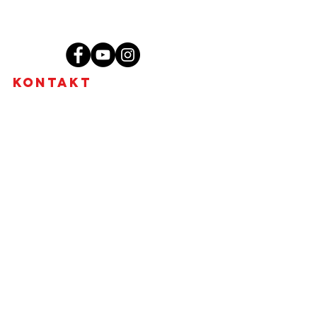
Kontakt
MgA. Tharindu Jayasundera, MBA
Brno - Židenice, Skorkovského 2718/72,
636 00
+420 773 578 536
tharidu@ceylonwellness.cz
IČO:
08376107
DIČ: CZ684624836
Fyzická osoba podnikající dle
živnostenského zákona nezapsaná v
obchodním rejstříku.
Ájurvédské masáže Brno - nabídka
Masáže Brno - co čekat a jak to probíhá?